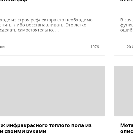
ходе из строя рефлектора его необходимо
В свя
енять, либо восстанавливать. Это легко
функ
делать самостоятельно. ...
ошибо
юня
1976
20 
ж инфракрасного теплого пола из
Мета
и своими руками
опис