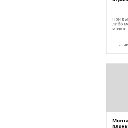
При вы
либо м
можно с
20 И
Монта
пленк