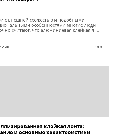
зи с внешней схожестью и подобными
циональными особенностями многие люди
чно считают, что алюминиевая клейкая л ...
Июня
1976
ллизированная клейкая лента:
ание и основные характеристики