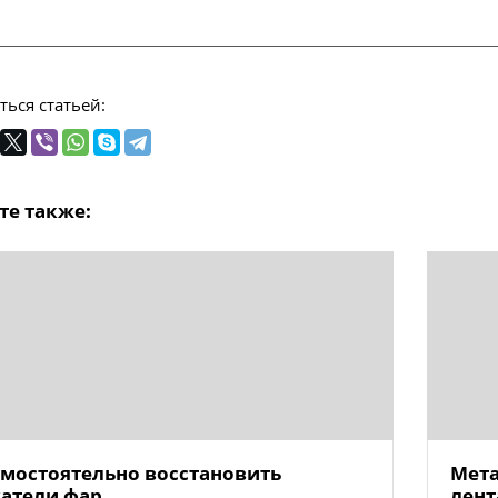
ься статьей:
те также:
амостоятельно восстановить
Мета
атели фар
лент