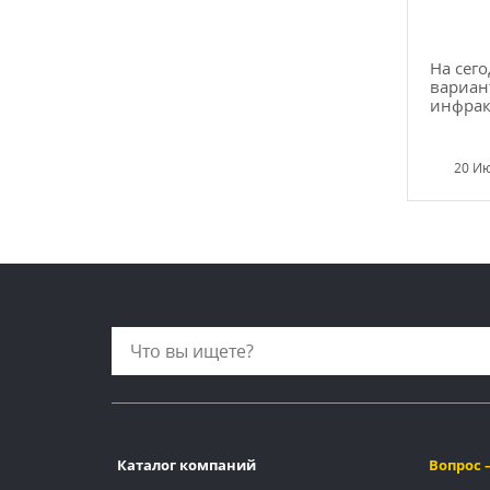
На сег
вариан
инфракр
20 И
Каталог компаний
Вопрос 