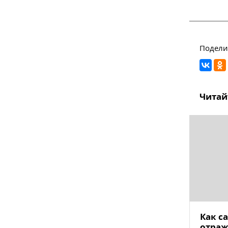
Поделит
Читай
Как с
отраж