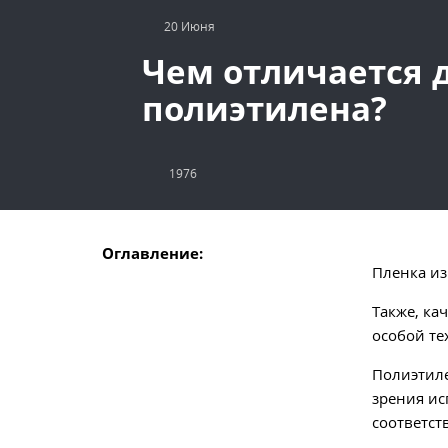
20 Июня
Чем отличается д
полиэтилена?
1976
Оглавление:
Пленка из
Также, ка
особой те
Полиэтиле
зрения ис
соответст