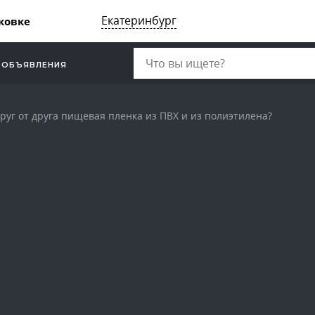
Екатеринбург
ковке
ОБЪЯВЛЕНИЯ
руг от друга пищевая пленка из ПВХ и из полиэтилена?