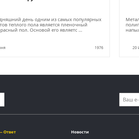
одняшний день одним из самых популярных
Метал
тов теплого пола является пленочный
полип
асный пол. Основой его являетс ...
напыл
юня
1976
20 
— Ответ
Новости