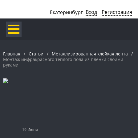
Вход
Регистрация
Екатеринбург
Главная
/
Статьи
/
Металлизированная клейкая лента
/
Монтаж инфракрасного теплого пола из пленки своими
руками
19 Июня