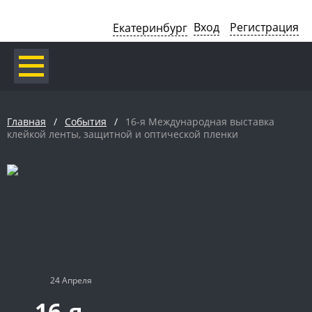
Вход
Регистрация
Екатеринбург
Главная
/
События
/
16-я Международная выставка
клейкой ленты, защитной и оптической пленки
24 Апреля
16-я