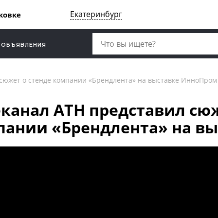
Екатеринбург
ковке
ОБЪЯВЛЕНИЯ
 сюжет о стенде компании «Брендлента» на выставке ИнноПром
канал АТН представил сюж
пании «Брендлента» на в