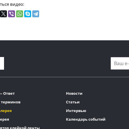
ться видео:
— Ответ
Новости
 терминов
Статьи
алерея
Интервью
ерея
Календарь событий
ятор клейкой ленты