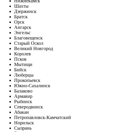
Нижнекамск
Шахты
Дзержинск
Братск
Орск
Ангарск
Энгельс
Благовещенск
Старый Оскол
Великий Новгород
Королев
Псков
Мытищи
Бийск
Люберцы
Прокопьевск
Южно-Сахалинск
Балаково
Армавир
Рыбинск
Северодвинск
Абакан
Петропавловск-Камчатский
Норильск
Сызрань