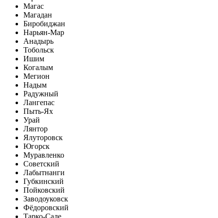
Магас
Магадан
Биробиджан
Нарьян-Мар
Анадырь
Тобольск
Ишим
Когалым
Мегион
Надым
Радужный
Лангепас
Пыть-Ях
Урай
Лянтор
Ялуторовск
Югорск
Муравленко
Советский
Лабытнанги
Губкинский
Пойковский
Заводоуковск
Фёдоровский
Тарко-Сале