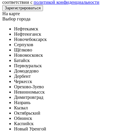
соответствии с
политикой конфиденциальности
На карте
Выбор города
Нефтекамск
Нефтеюганск
Новочебоксарск
Серпухов
Щёлково
Новомосковск
Батайск
Первоуральск
Домодедово
Дербент
Черкесск
Орехово-Зуево
Невинномысск
Димитровград
Назрань
Кызыл
Октябрьский
Обнинск
Каспийск
Новый Уренгой