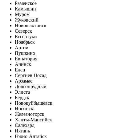
Раменское
Камышин
Муром
Жуковский
Новошахтинск
Северск
Ессентуки
Ноябрьск
Артем
Пушкино
Евпатория
Ачинск
Елец
Сергиев Посад
Арзамас
Долгопрудный
Элиста
Бердск
Новокуйбышевск
Ногинск
Железногорск
Ханты-Мансийск
Салехард
Нягань
Горно-Алтайск