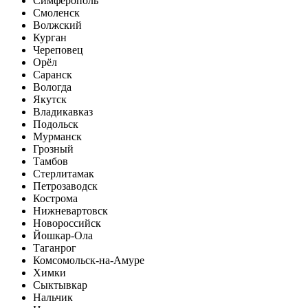
Симферополь
Смоленск
Волжский
Курган
Череповец
Орёл
Саранск
Вологда
Якутск
Владикавказ
Подольск
Мурманск
Грозный
Тамбов
Стерлитамак
Петрозаводск
Кострома
Нижневартовск
Новороссийск
Йошкар-Ола
Таганрог
Комсомольск-на-Амуре
Химки
Сыктывкар
Нальчик