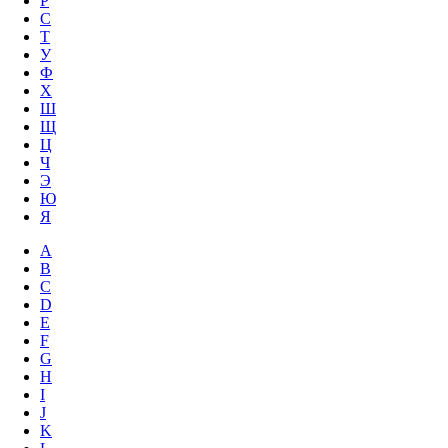
Р
С
Т
У
Ф
Х
Ш
Щ
Ц
Ч
Э
Ю
Я
A
B
C
D
E
F
G
H
I
J
K