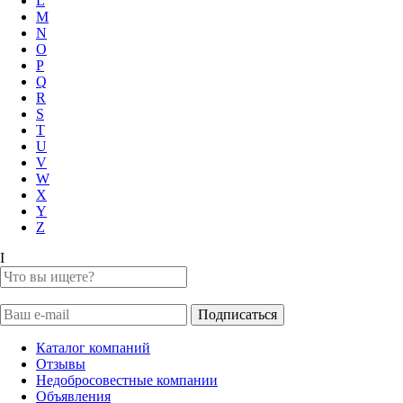
L
M
N
O
P
Q
R
S
T
U
V
W
X
Y
Z
I
Каталог компаний
Отзывы
Недобросовестные компании
Объявления