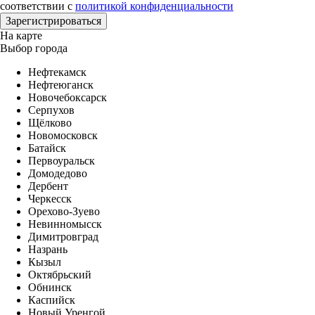
соответствии с
политикой конфиденциальности
На карте
Выбор города
Нефтекамск
Нефтеюганск
Новочебоксарск
Серпухов
Щёлково
Новомосковск
Батайск
Первоуральск
Домодедово
Дербент
Черкесск
Орехово-Зуево
Невинномысск
Димитровград
Назрань
Кызыл
Октябрьский
Обнинск
Каспийск
Новый Уренгой