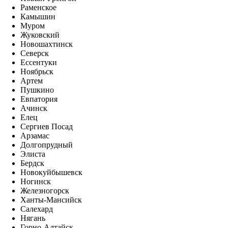
Раменское
Камышин
Муром
Жуковский
Новошахтинск
Северск
Ессентуки
Ноябрьск
Артем
Пушкино
Евпатория
Ачинск
Елец
Сергиев Посад
Арзамас
Долгопрудный
Элиста
Бердск
Новокуйбышевск
Ногинск
Железногорск
Ханты-Мансийск
Салехард
Нягань
Горно-Алтайск