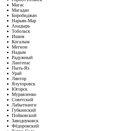
Магас
Магадан
Биробиджан
Нарьян-Мар
Анадырь
Тобольск
Ишим
Когалым
Мегион
Надым
Радужный
Лангепас
Пыть-Ях
Урай
Лянтор
Ялуторовск
Югорск
Муравленко
Советский
Лабытнанги
Губкинский
Пойковский
Заводоуковск
Фёдоровский