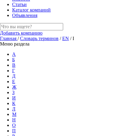
Статьи
Каталог компаний
Объявления
Добавить компанию
Главная
/
Словарь терминов
/
EN
/
I
Меню раздела
А
Б
В
Г
Д
Е
Ж
З
И
К
Л
М
Н
О
П